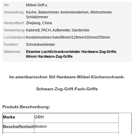
Art:
Möbel-Griff u.
Anwendung:
Küche, Badezimmer, Innenministerium, Wohnzimmer,
Schlafzimmer
Herkunftsort:
Zhejiang, China
Verwendung:
Kabinett, FACH, Aufbereiter, Garderobe
Lochabstand:
Konb/einzelnes hole/96mm/128mm/192mm/256mm
Funktion:
Schrankverbinder
Einzelne LochSchrankverbinder Hardware-Zug-Griffe
Markieren:
,
96mm Hardware-Zug-Griffe
Im amerikanischen Stil Hardware-Möbel-Küchenschrank-
Schwarz-Zug-Griff-Fach-Griffe
Produkt-Beschreibung:
Marke
GRH
Beschaffenheit
Modern