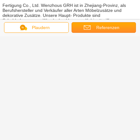
Fertigung Co., Ltd. Wenzhous GRH ist in Zhejiang-Provinz, als
Berufshersteller und Verkäufer aller Arten Möbelzusätze und
dekorative Zusätze. Unsere Haupt- Produkte sind
Schubladenauszug, Wandeckenklammer, Kabinettgriff,
Gießmaschinenrad, Kabinettregalunterstützung, Glas- Klammer,
Plaudern
Referenzen
Schreibtischgummimuffe, magnetischer Fang der Tür, Haken und
beanspruchen etc.and-Haupt- Markt bedeckt Osteuropa, Ost-Asien,
Südostasien, Südamerika usw. stark. Unser Auftrag ist, Verbraucher
mit den meisten hochwertigen Hardware-Produkt und Service, mit
Cooperation.Any-Antrag zu versehen mit Gewinn für beide Parteien,
oder Frage, pls glauben frei, um mit uns in Verbindung zu treten.
Wir freuen uns, guten und langfristigen geschäftlichen Beziehungen
mit Ihnen aufzubauen.
Aufbereiter-Hardware-Züge
Umbauten:
,
Küchenschranktürzüge
Aufbereiterzuggriffe
,
Erhalten Sie den besten Preis für
96mm Hardware-schwarzer Zug
behandelt Möbel-
Küchenschrank-Fach