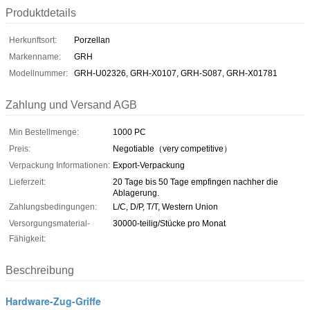
Produktdetails
Herkunftsort:
Porzellan
Markenname:
GRH
Modellnummer:
GRH-U02326, GRH-X0107, GRH-S087, GRH-X01781
Zahlung und Versand AGB
Min Bestellmenge:
1000 PC
Preis:
Negotiable（very competitive）
Verpackung Informationen:
Export-Verpackung
Lieferzeit:
20 Tage bis 50 Tage empfingen nachher die
Ablagerung.
Zahlungsbedingungen:
L/C, D/P, T/T, Western Union
Versorgungsmaterial-
30000-teilig/Stücke pro Monat
Fähigkeit:
Beschreibung
Hardware-Zug-Griffe