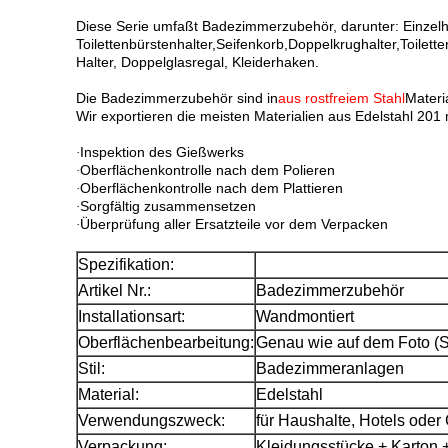
Diese Serie umfaßt Badezimmerzubehör, darunter: Einzel
Toilettenbürstenhalter,Seifenkorb,Doppelkrughalter,Toilette
Halter, Doppelglasregal, Kleiderhaken.
Die Badezimmerzubehör sind in
aus rostfreiem Stahl
Materi
Wir exportieren die meisten Materialien aus Edelstahl 201 
Inspektion des Gießwerks
·
Oberflächenkontrolle nach dem Polieren
·
Oberflächenkontrolle nach dem Plattieren
·
Sorgfältig zusammensetzen
·
Überprüfung aller Ersatzteile vor dem Verpacken
·
Spezifikation:
Artikel Nr.:
Badezimmerzubehör
Installationsart:
Wandmontiert
Oberflächenbearbeitung:
Genau wie auf dem Foto 
Stil:
Badezimmeranlagen
Material:
Edelstahl
Verwendungszweck:
für Haushalte, Hotels ode
Verpackung:
Kleidungsstücke + Karton 