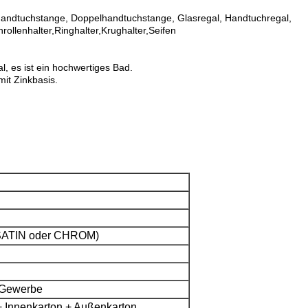
handtuchstange, Doppelhandtuchstange, Glasregal, Handtuchregal,
nrollenhalter,Ringhalter,Krughalter,Seifen
al, es ist ein hochwertiges Bad.
mit Zinkbasis.
(SATIN oder CHROM)
r Gewerbe
+ Innenkarton + Außenkarton