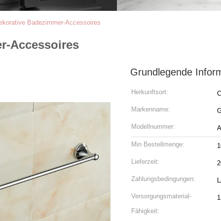
dekorative Badezimmer-Accessoires
er-Accessoires
Grundlegende Infor
Herkunftsort:
C
Markenname:
Modellnummer:
A
Min Bestellmenge:
1
Lieferzeit:
2
Zahlungsbedingungen:
L
Versorgungsmaterial-
1
Fähigkeit: