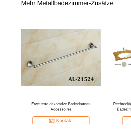
Mehr Metallbadezimmer-Zusätze
nnes Rand-
Neue Ankunft Wohnzimmer Schlafzimmer
Unregelmä
ezimmer
Dekorationen Vollkörper Ästhetik
Prinzessin
Unregelmäßiger Spiegel Kaninchen Plüssig
Make-up,
Vollkörper Spiegel
Kontakt