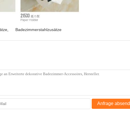
ätze
,
Badezimmerstahlzusätze
Anfrage absen