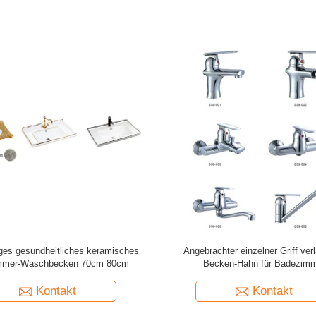
ßiger rosa Schminkspiegel, Mode
Holzrahmen in modernem Stil Vol
 Wolken Make-up Spiegel, tägliches
Spiegel, Retro-Wandspiegel, geeign
 koreanischer INS Hängespiegel
Einsatz als Fußbodenspiegel im 
und Schlafzimmer
Kontakt
Kontakt