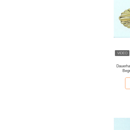
Dauerhaf
Begr