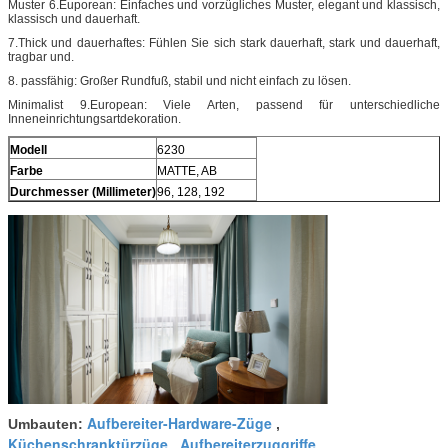
Muster 6.Euporean: Einfaches und vorzügliches Muster, elegant und klassisch,
klassisch und dauerhaft.
7.Thick und dauerhaftes: Fühlen Sie sich stark dauerhaft, stark und dauerhaft,
tragbar und.
8. passfähig: Großer Rundfuß, stabil und nicht einfach zu lösen.
Minimalist 9.European: Viele Arten, passend für unterschiedliche
Inneneinrichtungsartdekoration.
Modell
6230
Farbe
MATTE, AB
Durchmesser (Millimeter)
96, 128, 192
Aufbereiter-Hardware-Züge
Umbauten:
,
Küchenschranktürzüge
Aufbereiterzuggriffe
,