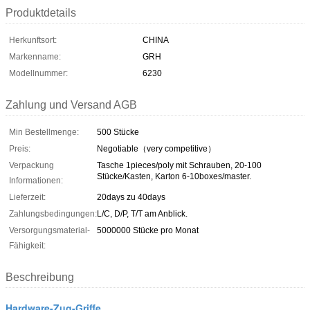
Produktdetails
Herkunftsort:
CHINA
Markenname:
GRH
Modellnummer:
6230
Zahlung und Versand AGB
Min Bestellmenge:
500 Stücke
Preis:
Negotiable（very competitive）
Verpackung
Tasche 1pieces/poly mit Schrauben, 20-100
Stücke/Kasten, Karton 6-10boxes/master.
Informationen:
Lieferzeit:
20days zu 40days
Zahlungsbedingungen:
L/C, D/P, T/T am Anblick.
Versorgungsmaterial-
5000000 Stücke pro Monat
Fähigkeit:
Beschreibung
Hardware-Zug-Griffe