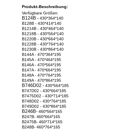
Produkt-Beschreibung:
Verfügbare Größen:
B124B -
430*364*140
B128B - 430*414*140
B1214B - 430*464*140
B1218B - 430*564*140
B1220B - 430*664*140
B1228B - 430*764*140
B1230B - 430*864*140
B144A - 470*364*195
B145A - 470*464*195
B146A - 470*564*195
B147A - 470*664*195
B148A - 470*764*195
B149A - 470*864*195
B746D02 -
430*564*185
B747D02 - 430*664*185
B7475D02 - 430*714*185
B748D02 - 430*764*185
B749D02 - 430*864*185
B246B-
460*564*165
B247B- 460*664*165
B2475B- 460*714*165
B248B- 460*764*165