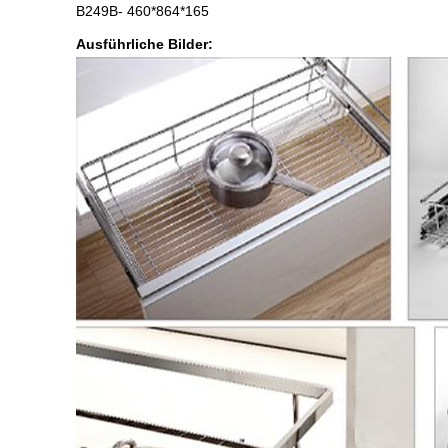
B249B- 460*864*165
Ausführliche Bilder: