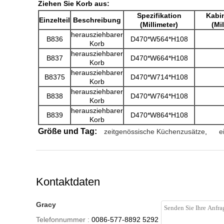
Ziehen Sie Korb aus:
Spezifikation
Kabin
Einzelteil
Beschreibung
(Millimeter)
(Mil
herausziehbarer
B836
D470*W564*H108
Korb
herausziehbarer
B837
D470*W664*H108
Korb
herausziehbarer
B8375
D470*W714*H108
Korb
herausziehbarer
B838
D470*W764*H108
Korb
herausziehbarer
B839
D470*W864*H108
Korb
Größe und Tag:
zeitgenössische Küchenzusätze
,
e
Kontaktdaten
Gracy
Telefonnummer :
0086-577-8892 5292