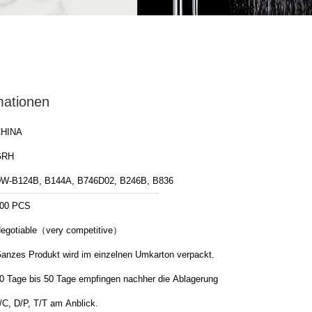
mationen
HINA
GRH
W-B124B, B144A, B746D02, B246B, B836
00 PCS
egotiable（very competitive）
anzes Produkt wird im einzelnen Umkarton verpackt.
0 Tage bis 50 Tage empfingen nachher die Ablagerung
/C, D/P, T/T am Anblick.