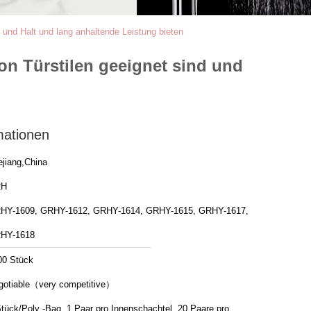
d und Halt und lang anhaltende Leistung bieten
von Türstilen geeignet sind und
mationen
ejiang,China
RH
HY-1609, GRHY-1612, GRHY-1614, GRHY-1615, GRHY-1617,
HY-1618
00 Stück
gotiable（very competitive）
tück/Poly -Bag, 1 Paar pro Innenschachtel, 20 Paare pro