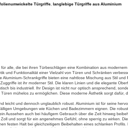
folienumwickelte Türgriffe
langlebige Türgriffe aus Aluminium
,
für alle, die bei ihren Türbeschlägen eine Kombination aus modernem D
thetik und Funktionalität einer Vielzahl von Türen und Schränken verbes
Aluminium-Schrankgriffe bieten eine nahtlose Mischung aus Stil und Fu
griffe ist ihr moderner Stil. Die klaren Linien und die elegante Obe
isch bis industriell. Ihr Design ist nicht nur optisch ansprechend, s
 Türen mühelos zu ermöglichen. Diese moderne Ästhetik sorgt dafür, 
nd leicht und dennoch unglaublich robust. Aluminium ist für seine her
tsanfälligen Umgebungen wie Küchen und Badezimmern eignen. Die robuste
d sein Aussehen auch bei häufigem Gebrauch über die Zeit hinweg beibeh
 Zoll und sorgt für ein angenehmes Gefühl, ohne sperrig zu wirken. Die
en festen Halt bei gleichzeitigem Beibehalten eines schlanken Profils.