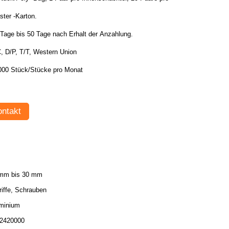
ter -Karton.
 Tage bis 50 Tage nach Erhalt der Anzahlung.
, D/P, T/T, Western Union
000 Stück/Stücke pro Monat
ntakt
mm bis 30 mm
riffe, Schrauben
minium
2420000