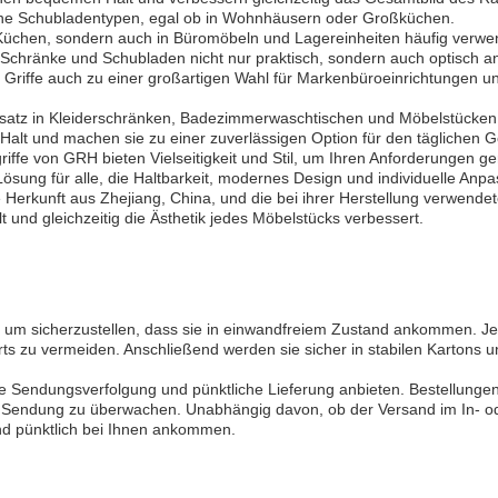
edene Schubladentypen, egal ob in Wohnhäusern oder Großküchen.
üchen, sondern auch in Büromöbeln und Lagereinheiten häufig verwendet
chränke und Schubladen nicht nur praktisch, sondern auch optisch an
riffe auch zu einer großartigen Wahl für Markenbüroeinrichtungen u
insatz in Kleiderschränken, Badezimmerwaschtischen und Möbelstücken
alt und machen sie zu einer zuverlässigen Option für den täglichen G
ffe von GRH bieten Vielseitigkeit und Stil, um Ihren Anforderungen g
ösung für alle, die Haltbarkeit, modernes Design und individuelle Anp
Herkunft aus Zhejiang, China, und die bei ihrer Herstellung verwendete
und gleichzeitig die Ästhetik jedes Möbelstücks verbessert.
 um sicherzustellen, dass sie in einwandfreiem Zustand ankommen. Jeder
zu vermeiden. Anschließend werden sie sicher in stabilen Kartons unt
ie Sendungsverfolgung und pünktliche Lieferung anbieten. Bestellung
Sendung zu überwachen. Unabhängig davon, ob der Versand im In- oder
und pünktlich bei Ihnen ankommen.