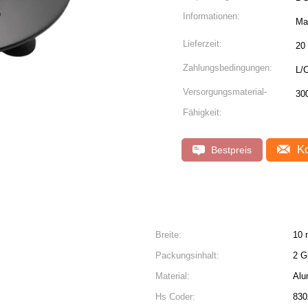
Informationen:
Mas
Lieferzeit:
20
Zahlungsbedingungen:
L/C
Versorgungsmaterial-
30
Fähigkeit:
Ko
Bestpreis
Breite:
10 
Packungsinhalt:
2 G
Material:
Alu
.
Hs Coder:
830