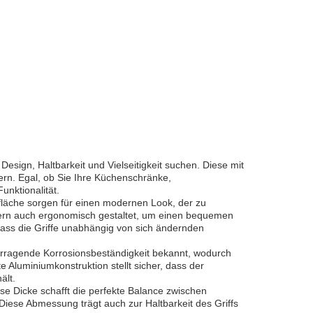
esign, Haltbarkeit und Vielseitigkeit suchen. Diese mit
sern. Egal, ob Sie Ihre Küchenschränke,
nktionalität.
rfläche sorgen für einen modernen Look, der zu
ondern auch ergonomisch gestaltet, um einen bequemen
dass die Griffe unabhängig von sich ändernden
vorragende Korrosionsbeständigkeit bekannt, wodurch
 Aluminiumkonstruktion stellt sicher, dass der
ält.
se Dicke schafft die perfekte Balance zwischen
 Diese Abmessung trägt auch zur Haltbarkeit des Griffs