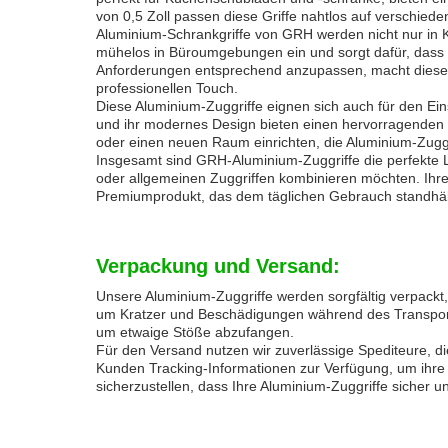
von 0,5 Zoll passen diese Griffe nahtlos auf verschi
Aluminium-Schrankgriffe von GRH werden nicht nur in K
mühelos in Büroumgebungen ein und sorgt dafür, dass S
Anforderungen entsprechend anzupassen, macht diese G
professionellen Touch.
Diese Aluminium-Zuggriffe eignen sich auch für den E
und ihr modernes Design bieten einen hervorragenden H
oder einen neuen Raum einrichten, die Aluminium-Zuggri
Insgesamt sind GRH-Aluminium-Zuggriffe die perfekte L
oder allgemeinen Zuggriffen kombinieren möchten. Ihre 
Premiumprodukt, das dem täglichen Gebrauch standhält 
Verpackung und Versand:
Unsere Aluminium-Zuggriffe werden sorgfältig verpackt,
um Kratzer und Beschädigungen während des Transports 
um etwaige Stöße abzufangen.
Für den Versand nutzen wir zuverlässige Spediteure, d
Kunden Tracking-Informationen zur Verfügung, um ihre 
sicherzustellen, dass Ihre Aluminium-Zuggriffe sicher 