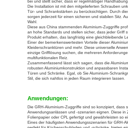
bei und stellt sicher, dass er regelmäßiger Handhabung
Die Installation ist mit den mitgelieferten Schrauben 
Tür- und Schrankstärken zu berücksichtigen. Durch die
sorgen jederzeit für einen sicheren und stabilen Sitz. A
Wahl.
Diese aus China stammenden Aluminium-Zuggriffe profiti
an hohe Standards und stellen sicher, dass jeder Griff s
Produkt erhalten, das langfristig eine gleichbleibende Le
Einer der bemerkenswertesten Vorteile dieser Aluminium-L
Kleiderschranktüren und mehr. Diese universelle Anwen
einzige Grifflösung suchen, die mehreren Anforderungen
multifunktionalen Reiz.
Zusammenfassend lässt sich sagen, dass die Aluminium-Z
robusten Aluminiumkonstruktion und anpassbaren Instal
Türen und Schränke. Egal, ob Sie Aluminium-Schrankgrif
Stil, die sich nahtlos in jeden Raum integrieren lassen.
Anwendungen:
Die GRH-Aluminium-Zuggriffe sind so konzipiert, dass si
Anwendungsanlässen und -szenarien eignen. Diese in Zhe
Folienpapier oder CPL gefertigt und gewährleisten so 
Eines der häufigsten Anwendungsszenarien für GRH-Al
perfekt für Küchenschubladen und -schränke, bieten e