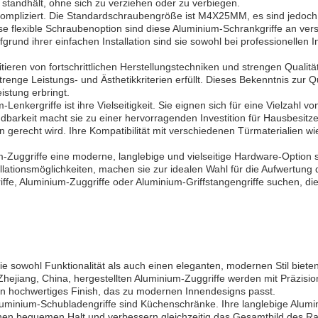
 standhält, ohne sich zu verziehen oder zu verbiegen.
unkompliziert. Die Standardschraubengröße ist M4X25MM, es sind jedoc
se flexible Schraubenoption sind diese Aluminium-Schrankgriffe an ve
ufgrund ihrer einfachen Installation sind sie sowohl bei professionellen
eren von fortschrittlichen Herstellungstechniken und strengen Qualitä
trenge Leistungs- und Ästhetikkriterien erfüllt. Dieses Bekenntnis zur Q
istung erbringt.
enkergriffe ist ihre Vielseitigkeit. Sie eignen sich für eine Vielzahl v
dbarkeit macht sie zu einer hervorragenden Investition für Hausbesitz
 gerecht wird. Ihre Kompatibilität mit verschiedenen Türmaterialien wi
uggriffe eine moderne, langlebige und vielseitige Hardware-Option si
lationsmöglichkeiten, machen sie zur idealen Wahl für die Aufwertung
fe, Aluminium-Zuggriffe oder Aluminium-Griffstangengriffe suchen, die
e sowohl Funktionalität als auch einen eleganten, modernen Stil bieten 
jiang, China, hergestellten Aluminium-Zuggriffe werden mit Präzision
ein hochwertiges Finish, das zu modernen Innendesigns passt.
uminium-Schubladengriffe sind Küchenschränke. Ihre langlebige Alumi
inen bequemen Halt und verbessern gleichzeitig das Gesamtbild des R