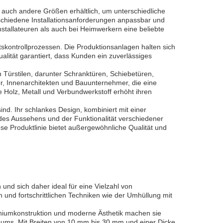
h auch andere Größen erhältlich, um unterschiedliche
rschiedene Installationsanforderungen anpassbar und
 Installateuren als auch bei Heimwerkern eine beliebte
tskontrollprozessen. Die Produktionsanlagen halten sich
ualität garantiert, dass Kunden ein zuverlässiges
on Türstilen, darunter Schranktüren, Schiebetüren,
er, Innenarchitekten und Bauunternehmer, die eine
e Holz, Metall und Verbundwerkstoff erhöht ihren
nd. Ihr schlankes Design, kombiniert mit einer
 des Aussehens und der Funktionalität verschiedener
se Produktlinie bietet außergewöhnliche Qualität und
und sich daher ideal für eine Vielzahl von
 und fortschrittlichen Techniken wie der Umhüllung mit
niumkonstruktion und moderne Ästhetik machen sie
aums. Mit Breiten von 10 mm bis 30 mm und einer Dicke