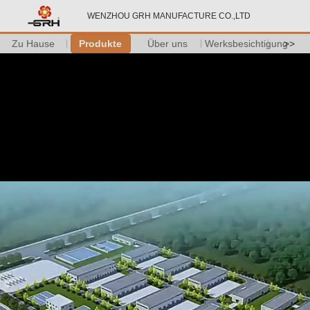
WENZHOU GRH MANUFACTURE CO.,LTD
Zu Hause
Produkte
Über uns
Werksbesichtigung
>>