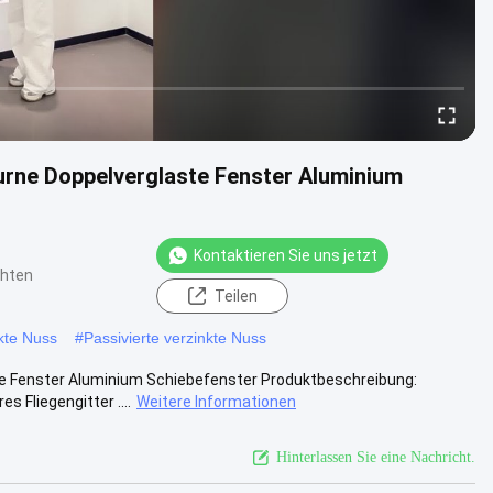
urne Doppelverglaste Fenster Aluminium
Kontaktieren Sie uns jetzt
chten
Teilen
kte Nuss
#
Passivierte verzinkte Nuss
e Fenster Aluminium Schiebefenster Produktbeschreibung:
 Fliegengitter ....
Weitere Informationen
Hinterlassen Sie eine Nachricht.