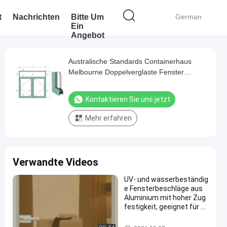
t
Nachrichten
Bitte Um
German
Ein
Angebot
Australische Standards Containerhaus
Melbourne Doppelverglaste Fenster
Aluminium Schiebefenster
Kontaktieren Sie uns jetzt
Mehr erfahren
Verwandte Videos
UV- und wasserbeständig
e Fensterbeschläge aus
Aluminium mit hoher Zug
festigkeit, geeignet für s
chwere Fensteranwendu
ngen
Aluminiumfenster-Zusätze