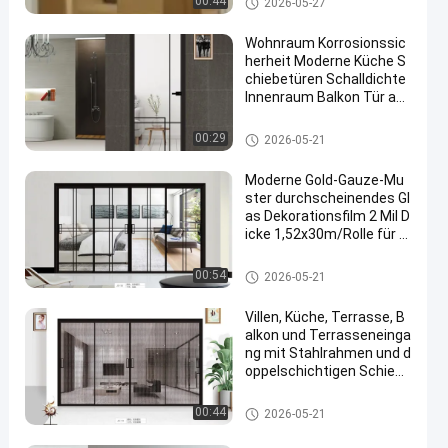
00:44
2026-05-27
Wohnraum Korrosionssic
herheit Moderne Küche S
chiebetüren Schalldichte
Innenraum Balkon Tür an
passbar Größe
Aluminiumfenster-Zusätze
00:29
2026-05-21
Moderne Gold-Gauze-Mu
ster durchscheinendes Gl
as Dekorationsfilm 2 Mil D
icke 1,52x30m/Rolle für B
üro Schiebetür Fenster Tr
ennwand
Aluminiumfenster-Zusätze
00:54
2026-05-21
Villen, Küche, Terrasse, B
alkon und Terrasseneinga
ng mit Stahlrahmen und d
oppelschichtigen Schiebe
türen aus gehärtetem Gla
s für Häuser
Aluminiumfenster-Zusätze
00:44
2026-05-21