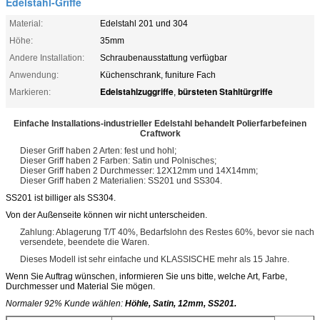
Edelstahl-Griffe
Material:
Edelstahl 201 und 304
Höhe:
35mm
Andere Installation:
Schraubenausstattung verfügbar
Anwendung:
Küchenschrank, funiture Fach
Edelstahlzuggriffe
bürsteten Stahltürgriffe
Markieren:
,
Einfache Installations-industrieller Edelstahl behandelt Polierfarbefeinen
Craftwork
Dieser Griff haben 2 Arten: fest und hohl;
Dieser Griff haben 2 Farben: Satin und Polnisches;
Dieser Griff haben 2 Durchmesser: 12X12mm und 14X14mm;
Dieser Griff haben 2 Materialien: SS201 und SS304.
SS201 ist billiger als SS304.
Von der Außenseite können wir nicht unterscheiden.
Zahlung: Ablagerung T/T 40%, Bedarfslohn des Restes 60%, bevor sie nach
versendete, beendete die Waren.
Dieses Modell ist sehr einfache und KLASSISCHE mehr als 15 Jahre.
Wenn Sie Auftrag wünschen, informieren Sie uns bitte, welche Art, Farbe,
Durchmesser und Material Sie mögen.
Normaler 92% Kunde wählen:
Höhle, Satin, 12mm, SS201.