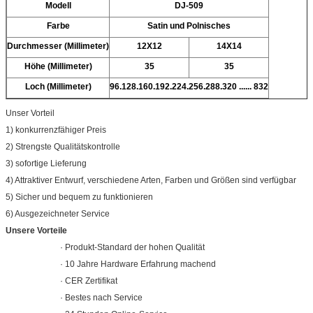
Modell
DJ-509
Farbe
Satin und Polnisches
Durchmesser (Millimeter)
12X12
14X14
Höhe (Millimeter)
35
35
Loch (Millimeter)
96.128.160.192.224.256.288.320 ...... 832
Unser Vorteil
1) konkurrenzfähiger Preis
2) Strengste Qualitätskontrolle
3) sofortige Lieferung
4) Attraktiver Entwurf, verschiedene Arten, Farben und Größen sind verfügbar
5) Sicher und bequem zu funktionieren
6) Ausgezeichneter Service
Unsere Vorteile
· Produkt-Standard der hohen Qualität
· 10 Jahre Hardware Erfahrung machend
· CER Zertifikat
· Bestes nach Service