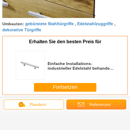
gebürstete Stahltürgriffe
Edelstahlzuggriffe
Umbauten:
,
,
dekorative Türgriffe
Erhalten Sie den besten Preis für
Einfache Installations-
industrieller Edelstahl behandelt
Polierfarbefeinen Craftwork
Fortsetzen
Edelstahl-Griffe
Mehr
Plaudern
Referenzen