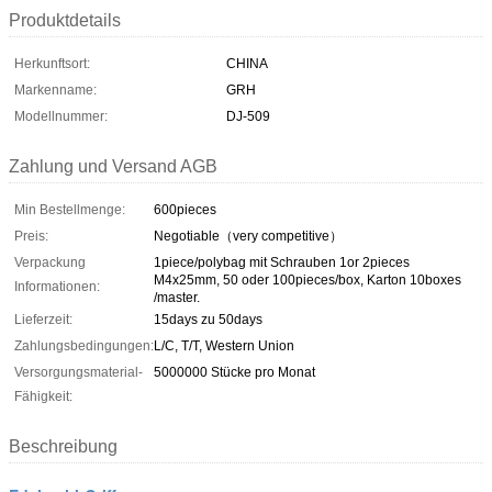
Produktdetails
Herkunftsort:
CHINA
Markenname:
GRH
Modellnummer:
DJ-509
Zahlung und Versand AGB
Min Bestellmenge:
600pieces
Preis:
Negotiable（very competitive）
Verpackung
1piece/polybag mit Schrauben 1or 2pieces
M4x25mm, 50 oder 100pieces/box, Karton 10boxes
Informationen:
/master.
Lieferzeit:
15days zu 50days
Zahlungsbedingungen:
L/C, T/T, Western Union
Versorgungsmaterial-
5000000 Stücke pro Monat
Fähigkeit:
Beschreibung