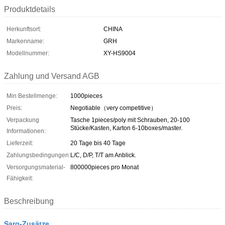
Produktdetails
Herkunftsort:
CHINA
Markenname:
GRH
Modellnummer:
XY-HS9004
Zahlung und Versand AGB
Min Bestellmenge:
1000pieces
Preis:
Negotiable（very competitive）
Verpackung
Tasche 1pieces/poly mit Schrauben, 20-100
Stücke/Kasten, Karton 6-10boxes/master.
Informationen:
Lieferzeit:
20 Tage bis 40 Tage
Zahlungsbedingungen:
L/C, D/P, T/T am Anblick.
Versorgungsmaterial-
800000pieces pro Monat
Fähigkeit:
Beschreibung
Sarg-Zusätze