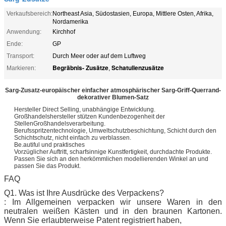
Verkaufsbereich:
Northeast Asia, Südostasien, Europa, Mittlere Osten, Afrika,
Nordamerika
Anwendung:
Kirchhof
Ende:
GP
Transport:
Durch Meer oder auf dem Luftweg
Begräbnis- Zusätze
Schatullenzusätze
Markieren:
,
Sarg-Zusatz-europäischer einfacher atmosphärischer Sarg-Griff-Querrand-
dekorativer Blumen-Satz
Hersteller Direct Selling, unabhängige Entwicklung.
Großhandelshersteller stützen Kundenbezogenheit der
StellenGroßhandelsverarbeitung.
Berufsspritzentechnologie, Umweltschutzbeschichtung, Schicht durch den
Schichtschutz, nicht einfach zu verblassen.
Be.autiful und praktisches
Vorzüglicher Auftritt, scharfsinnige Kunstfertigkeit, durchdachte Produkte.
Passen Sie sich an den herkömmlichen modellierenden Winkel an und
passen Sie das Produkt.
FAQ
Q1. Was ist Ihre Ausdrücke des Verpackens?
: Im Allgemeinen verpacken wir unsere Waren in den
neutralen weißen Kästen und in den braunen Kartonen.
Wenn Sie erlaubterweise Patent registriert haben,