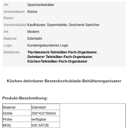
Art:
Speicherbehälter
Anwendbarer
Küche
Raum:
Handelskäufer:
Kaufhäuser, Supermärkte, Geschenk-Speicher
Art:
Modern
Material:
Edelstahl
Logo:
Kundengebundenes Logo
Tischbesteck-Tafelsilber-Fach-Organisator
Markieren:
,
Dehnbarer Tafelsilber-Fach-Organisator
,
Küchen-Tafelsilber-Fach-Organisator
Küchen-dehnbarer Besteckschublade-Behälterorganisator
Produkt-Beschreibung:
Material
Edelstahl
Größe
200*422*60mm
Probe
verfügbar
MOQ
500 SÄTZE