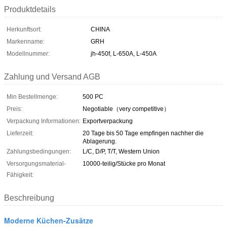
Produktdetails
Herkunftsort:
CHINA
Markenname:
GRH
Modellnummer:
jh-450f, L-650A, L-450A
Zahlung und Versand AGB
Min Bestellmenge:
500 PC
Preis:
Negotiable（very competitive）
Verpackung Informationen:
Exportverpackung
Lieferzeit:
20 Tage bis 50 Tage empfingen nachher die
Ablagerung.
Zahlungsbedingungen:
L/C, D/P, T/T, Western Union
Versorgungsmaterial-
10000-teilig/Stücke pro Monat
Fähigkeit:
Beschreibung
Moderne Küchen-Zusätze