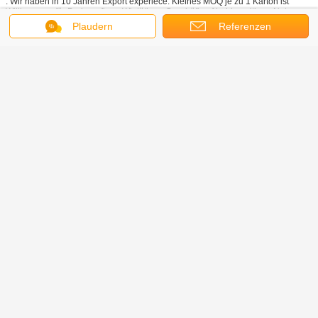
: Wir haben in 10 Jahren Export experiece. Kleines MOQ je zu 1 Karton ist
Willkommen für Probeauftrag. Wir tätigen Geschäft auf beiderseitigen Nutzen
und Aufrichtigkeit. Unser Preis ist für Badezimmer wettbewerbsfähig und
Plaudern
Referenzen
Kücheneinzelteile, können wir Ihnen beste Lösungen für die einfache, mittlere
Ende und Hardwares der oberen Grenze zur Verfügung stellen Plan kaufend.
zeitgenössische Küchenzusätze
Umbauten:
,
einzigartige Küchengeräte
,
Tischbesteck-Tafelsilber-Fach-Organisator
Erhalten Sie den besten Preis für
Küchen-dehnbarer Tischbesteck-
Tafelsilber-Fach-Organisator
Fortsetzen
Moderne Küchen-Zusätze
Mehr