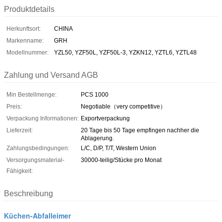
Produktdetails
Herkunftsort:
CHINA
Markenname:
GRH
Modellnummer:
YZL50, YZF50L, YZF50L-3, YZKN12, YZTL6, YZTL48
Zahlung und Versand AGB
Min Bestellmenge:
PCS 1000
Preis:
Negotiable（very competitive）
Verpackung Informationen:
Exportverpackung
Lieferzeit:
20 Tage bis 50 Tage empfingen nachher die
Ablagerung.
Zahlungsbedingungen:
L/C, D/P, T/T, Western Union
Versorgungsmaterial-
30000-teilig/Stücke pro Monat
Fähigkeit:
Beschreibung
Küchen-Abfalleimer