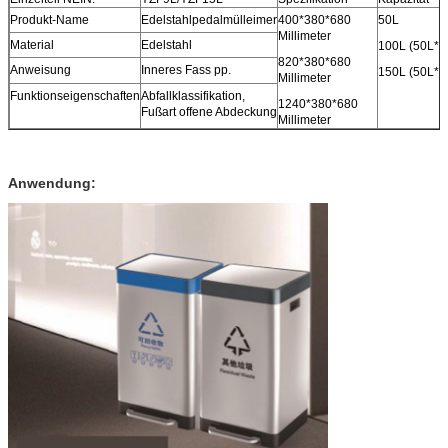
Produkt-Name
Edelstahlpedalmülleimer
400*380*680
50L
Millimeter
Material
Edelstahl
100L (50L*2
820*380*680
Anweisung
Inneres Fass pp.
150L (50L*3
Millimeter
Funktionseigenschaften
Abfallklassifikation,
1240*380*680
Fußart offene Abdeckung
Millimeter
Anwendung: