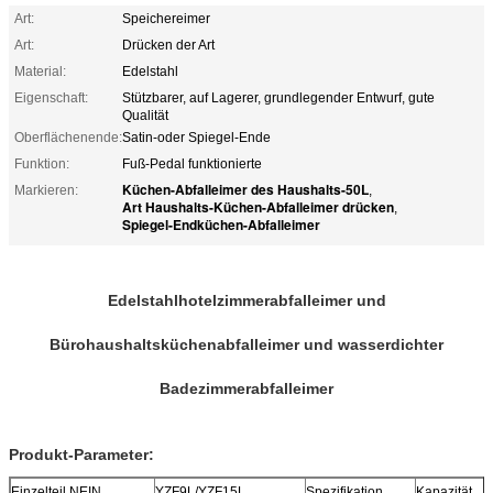
Art:
Speichereimer
Art:
Drücken der Art
Material:
Edelstahl
Eigenschaft:
Stützbarer, auf Lagerer, grundlegender Entwurf, gute
Qualität
Oberflächenende:
Satin-oder Spiegel-Ende
Funktion:
Fuß-Pedal funktionierte
Küchen-Abfalleimer des Haushalts-50L
Markieren:
,
Art Haushalts-Küchen-Abfalleimer drücken
,
Spiegel-Endküchen-Abfalleimer
Edelstahlhotelzimmerabfalleimer und
Bürohaushaltsküchenabfalleimer und wasserdichter
Badezimmerabfalleimer
Produkt-Parameter:
Einzelteil NEIN.
YZF9L/YZF15L
Spezifikation
Kapazität