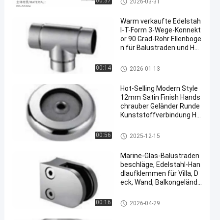
00:37
2026-03-31
Warm verkaufte Edelstah
l-T-Form 3-Wege-Konnekt
or 90 Grad-Rohr Ellenboge
n für Balustraden und Ha
ndschellen Treppengelän
der
Edelstahl-Griffe
00:14
2026-01-13
Hot-Selling Modern Style
12mm Satin Finish Hands
chrauber Geländer Runde
Kunststoffverbindung Ha
rdware für Außenbalkon D
eck
Edelstahl-Griffe
00:56
2025-12-15
Marine-Glas-Balustraden
beschläge, Edelstahl-Han
dlaufklemmen für Villa, D
eck, Wand, Balkongelände
r, seidenmatt
Hardware-Zug-Griffe
00:16
2026-04-29