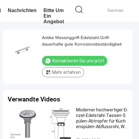
t
Nachrichten
Bitte Um
German
Ein
Angebot
Antike Messinggriff-Edelstahl-Griff-
dauerhafte gute Korrosionsbeständigkeit
Kontaktieren Sie uns jetzt
Mehr erfahren
Verwandte Videos
Moderner hochwertiger Ei
nzel-Edelstahl-Tassen-S
pülen-Abtropfer für Küch
enspülen-Abflussrohr, Wa
schbecken-Abfallabfluss,
Großhandelsprodukt
Moderne Küchen-Zusätze