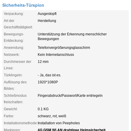
Sicherheits-Türspion
Verpackung:
Ausgestopft
Art der
Herstellung
Geschäftstätigkeit:
Bewegungs-
Unterstützung der Erkennung menschlicher
Bewegungen
Entdeckung:
Anwendung:
Telefonvergrößerungsglasschirm
Netzwerk:
Kein Internetanschluss
Durchmesser der
12 mm
Linse:
Türklingeln:
- Ja, das ist es.
Auflösung des
1920*1080P
Bildes:
Schließmodus
Fingerabdruck/Passwort/Karte entriegeln
freischalten:
Gewicht:
0.1 KG
Farbe:
schwarz, rot, weiß
Installationsmethode:
Installation von Peepholes
4G GSM WLAN drahtlose Heimsicherheit
Markieren:
,